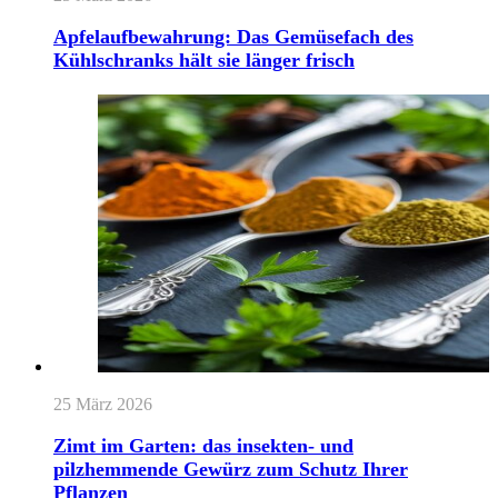
Apfelaufbewahrung: Das Gemüsefach des
Kühlschranks hält sie länger frisch
25 März 2026
Zimt im Garten: das insekten- und
pilzhemmende Gewürz zum Schutz Ihrer
Pflanzen