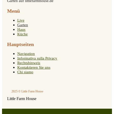
Garten auf littlefarmhouse.de
Menü
Live
Garten
Haus
Küche
Hauptseiten
Navigation
Informativa sulla Privacy
Rechtshinweis
Kontaktieren Sie uns
Chi siamo
2025 © Little Farm House
Little Farm House