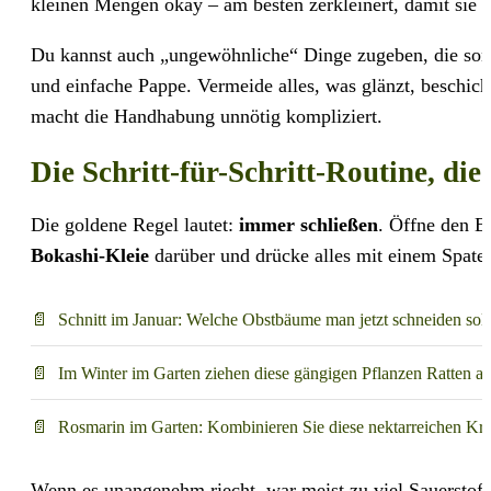
kleinen Mengen okay – am besten zerkleinert, damit sie n
Du kannst auch „ungewöhnliche“ Dinge zugeben, die son
und einfache Pappe. Vermeide alles, was glänzt, beschich
macht die Handhabung unnötig kompliziert.
Die Schritt-für-Schritt-Routine, di
Die goldene Regel lautet:
immer schließen
. Öffne den E
Bokashi-Kleie
darüber und drücke alles mit einem Spate
Schnitt im Januar: Welche Obstbäume man jetzt schneiden sol
Im Winter im Garten ziehen diese gängigen Pflanzen Ratten an
Rosmarin im Garten: Kombinieren Sie diese nektarreichen K
Wenn es unangenehm riecht, war meist zu viel Sauerstoff 