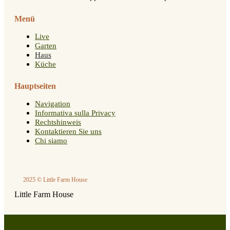
Menü
Live
Garten
Haus
Küche
Hauptseiten
Navigation
Informativa sulla Privacy
Rechtshinweis
Kontaktieren Sie uns
Chi siamo
2025 © Little Farm House
Little Farm House