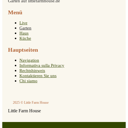
Garten auf littlefarmhouse.de
Menü
Live
Garten
Haus
Küche
Hauptseiten
Navigation
Informativa sulla Privacy
Rechtshinweis
Kontaktieren Sie uns
Chi siamo
2025 © Little Farm House
Little Farm House