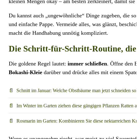
kleinen Mengen okay – am besten zerkleinert, damit sie n
Du kannst auch „ungewöhnliche“ Dinge zugeben, die son
und einfache Pappe. Vermeide alles, was glänzt, beschich
macht die Handhabung unnötig kompliziert.
Die Schritt-für-Schritt-Routine, di
Die goldene Regel lautet:
immer schließen
. Öffne den E
Bokashi-Kleie
darüber und drücke alles mit einem Spate
Schnitt im Januar: Welche Obstbäume man jetzt schneiden sol
Im Winter im Garten ziehen diese gängigen Pflanzen Ratten an
Rosmarin im Garten: Kombinieren Sie diese nektarreichen K
Wenn es unangenehm riecht, war meist zu viel Sauerstoff 