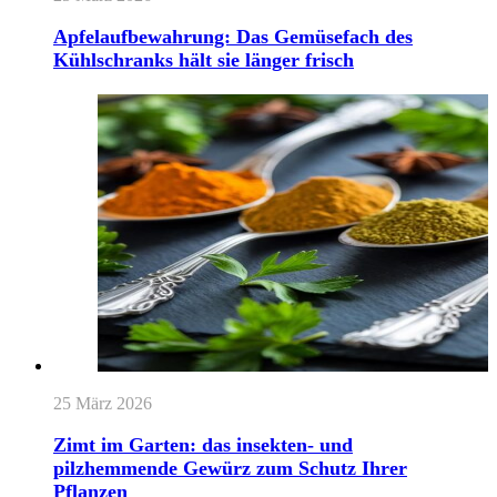
Apfelaufbewahrung: Das Gemüsefach des
Kühlschranks hält sie länger frisch
25 März 2026
Zimt im Garten: das insekten- und
pilzhemmende Gewürz zum Schutz Ihrer
Pflanzen