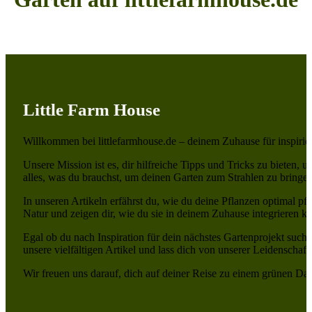
Little Farm House
Willkommen bei littlefarmhouse.de – deinem Zuhause für inspiri
Unsere Mission ist es, dir hilfreiche Tipps und Tricks zu bieten, 
alles, was du brauchst, um deinen Garten zum Strahlen zu bringen
In unseren Artikeln erfährst du, wie du deine Pflanzen optimal pf
Natur und zeigen dir, wie du sie in deinem Zuhause integrieren ka
Egal ob du nach Inspiration für dein nächstes Gartenprojekt suchst
unsere vielfältigen Artikel und lass dich von unserer Leidenschaf
Wir freuen uns darauf, dich auf deiner Reise zu einem grünen Da